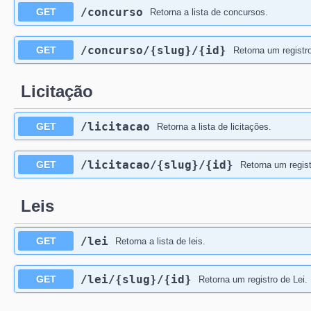
/concurso
GET
Retorna a lista de concursos.
/concurso
/{slug}
/{id}
GET
Retorna um registr
Licitação
/licitacao
GET
Retorna a lista de licitações.
/licitacao
/{slug}
/{id}
GET
Retorna um regist
Leis
/lei
GET
Retorna a lista de leis.
/lei
/{slug}
/{id}
GET
Retorna um registro de Lei.