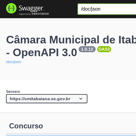
Câmara Municipal de Ita
- OpenAPI 3.0
1.0.12
OAS3
/doc/json
Servers
Concurso