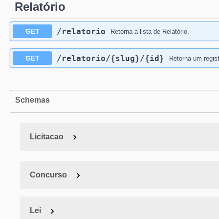
Relatório
/relatorio
GET
Retorna a lista de Relatório.
/relatorio
/{slug}
/{id}
GET
Retorna um regist
Schemas
Licitacao
Concurso
Lei