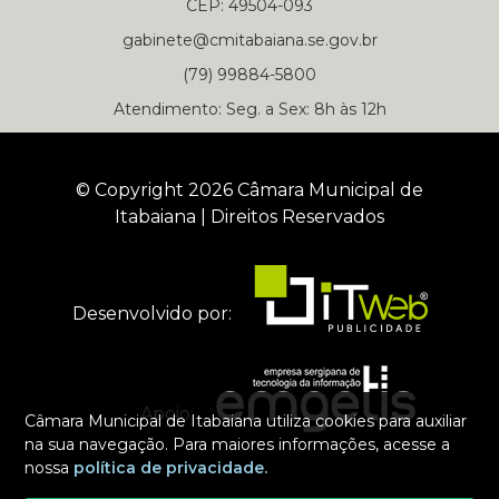
CEP: 49504-093
gabinete@cmitabaiana.se.gov.br
(79) 99884-5800
Atendimento: Seg. a Sex: 8h às 12h
© Copyright 2026 Câmara Municipal de
Itabaiana | Direitos Reservados
Desenvolvido por:
Apoio:
Câmara Municipal de Itabaiana utiliza cookies para auxiliar
na sua navegação. Para maiores informações, acesse a
nossa
política de privacidade.