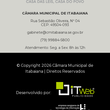
CÂMARA MUNICIPAL DE ITABAIANA
Rua Sebastião Oliveira, Nº 04
CEP: 49504-093
gabinete@cmitabaiana.se.gov.br
(79) 99884-5800
Atendimento: Seg. a Sex: 8h às 12h
© Copyright 2026 Câmara Municipal de
Itabaiana | Direitos Reservados
Desenvolvido por: