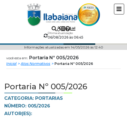
Câmara
ir
conteudo
Municipal
de
Última atualização:
06/08/2026 às 06:45
Itabaiana
Informações atualizadas em 14/05/2026 às 12:40
Portaria Nº 005/2026
você esta em:
Inicial
Atos Normativos
Portaria Nº 005/2026
Portaria Nº 005/2026
CATEGORIA: PORTARIAS
NÚMERO: 005/2026
AUTOR(ES):