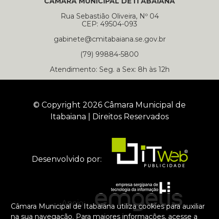
CÂMARA MUNICIPAL DE ITABAIANA
Rua Sebastião Oliveira, Nº 04
CEP: 49504-093
gabinete@cmitabaiana.se.gov.br
(79) 99884-5800
Atendimento: Seg. a Sex: 8h às 12h
© Copyright 2026 Câmara Municipal de
Itabaiana | Direitos Reservados
Desenvolvido por:
Apoio:
Câmara Municipal de Itabaiana utiliza cookies para auxiliar
na sua navegação. Para maiores informações, acesse a