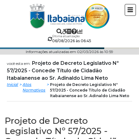
Câmara
ir
conteudo
Municipal
de
Última atualização:
06/08/2026 às 06:45
Itabaiana
Informações atualizadas em 02/03/2026 às 10:59
Projeto de Decreto Legislativo Nº
você esta em:
57/2025 - Concede Título de Cidadão
Itabaianense ao Sr. Adinaldo Lima Neto
Inicial
Atos
Projeto de Decreto Legislativo Nº
Normativos
57/2025 - Concede Título de Cidadão
Itabaianense ao Sr. Adinaldo Lima Neto
Projeto de Decreto
Legislativo Nº 57/2025 -