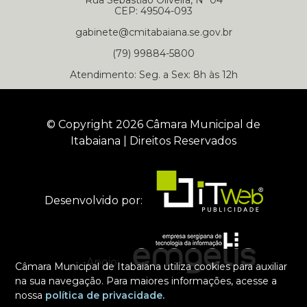
Rua Sebastião Oliveira, Nº 04
CEP: 49504-093
gabinete@cmitabaiana.se.gov.br
(79) 99884-5800
Atendimento: Seg. a Sex: 8h às 12h
© Copyright 2026 Câmara Municipal de
Itabaiana | Direitos Reservados
Desenvolvido por:
Apoio:
Câmara Municipal de Itabaiana utiliza cookies para auxiliar
na sua navegação. Para maiores informações, acesse a
nossa
política de privacidade.