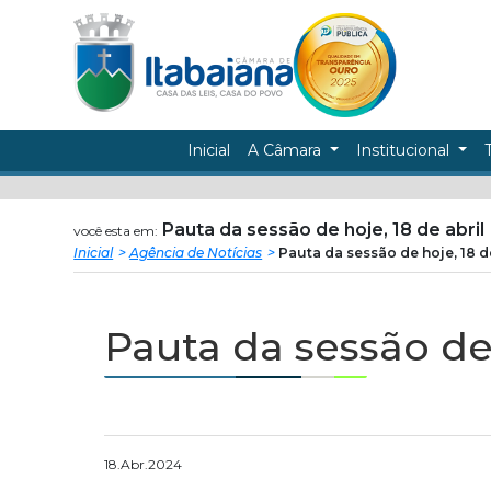
Câmara
ir
conteudo
Municipal
de
Inicial
A Câmara
Institucional
Itabaiana
Pauta da sessão de hoje, 18 de abril
você esta em:
Inicial
Agência de Notícias
Pauta da sessão de hoje, 18 d
Pauta da sessão de 
18.Abr.2024