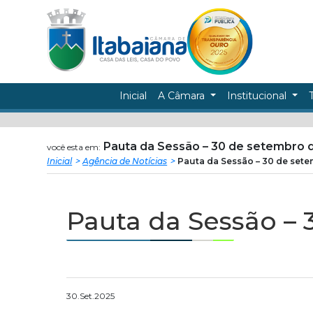
Câmara
ir
conteudo
Municipal
de
Inicial
A Câmara
Institucional
Itabaiana
Pauta da Sessão – 30 de setembro 
você esta em:
Inicial
Agência de Notícias
Pauta da Sessão – 30 de set
Pauta da Sessão – 
30.Set.2025