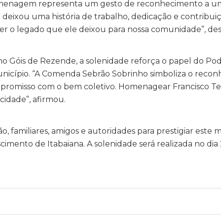
menagem representa um gesto de reconhecimento a um
 deixou uma história de trabalho, dedicação e contribui
er o legado que ele deixou para nossa comunidade”, de
o Góis de Rezende, a solenidade reforça o papel do Pod
icípio. “A Comenda Sebrão Sobrinho simboliza o reconh
ompromisso com o bem coletivo. Homenagear Francisco 
idade”, afirmou.
o, familiares, amigos e autoridades para prestigiar est
cimento de Itabaiana. A solenidade será realizada no dia