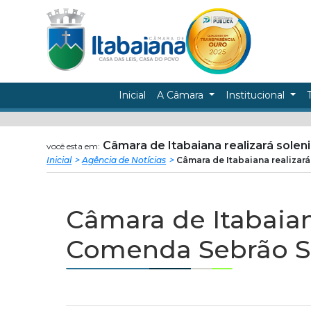
Câmara
ir
conteudo
Municipal
de
Inicial
A Câmara
Institucional
Itabaiana
Câmara de Itabaiana realizará sole
você esta em:
Inicial
Agência de Notícias
Câmara de Itabaiana realizar
Câmara de Itabaian
Comenda Sebrão So