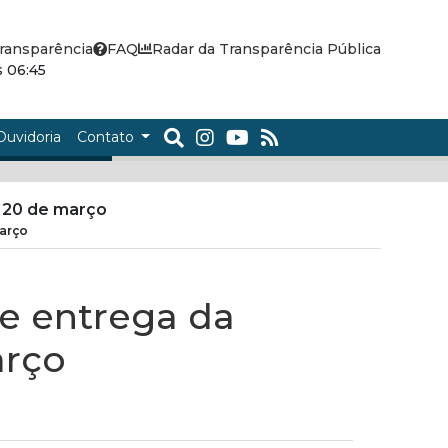
ransparência
FAQ
Radar da Transparência Pública
 06:45
Ouvidoria
Contato
a 20 de março
março
de entrega da
arço