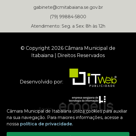
gabinete@cmitabaiana.se.gov.br
(79) 99884-5800
Atendimento: Seg. a Sex: 8h às 12h
© Copyright 2026 Câmara Municipal de
Itabaiana | Direitos Reservados
Desenvolvido por:
Apoio:
Câmara Municipal de Itabaiana utiliza cookies para auxiliar
na sua navegação. Para maiores informações, acesse a
nossa
política de privacidade.