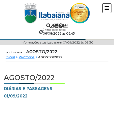
Câmara
ir
conteudo
Municipal
de
Última atualização:
06/08/2026 às 06:45
Itabaiana
Informações atualizadas em 01/09/2022 às 09:30
AGOSTO/2022
você esta em:
Inicial
Relatórios
AGOSTO/2022
AGOSTO/2022
DIÁRIAS E PASSAGENS
01/09/2022