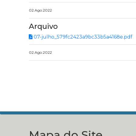
02.Ago.2022
Arquivo
07-julho_579fc2423a9bc33b5a4168e.pdf
02.Ago.2022
Mapa do Site