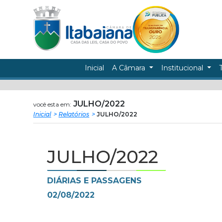
Câmara
ir
conteudo
Municipal
de
Inicial
A Câmara
Institucional
Itabaiana
JULHO/2022
você esta em:
Inicial
Relatórios
JULHO/2022
JULHO/2022
DIÁRIAS E PASSAGENS
02/08/2022