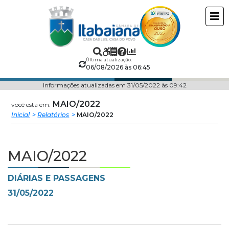
Câmara
ir
conteudo
Municipal
de
Última atualização:
06/08/2026 às 06:45
Itabaiana
Informações atualizadas em 31/05/2022 às 09:42
MAIO/2022
você esta em:
Inicial
Relatórios
MAIO/2022
MAIO/2022
DIÁRIAS E PASSAGENS
31/05/2022