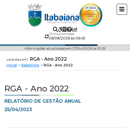
Câmara
ir
conteudo
Municipal
de
Última atualização:
06/08/2026 às 06:45
Itabaiana
Informações atualizadas em 27/04/2026 às 13:29
RGA - Ano 2022
você esta em:
Inicial
Relatórios
RGA - Ano 2022
RGA - Ano 2022
RELATÓRIO DE GESTÃO ANUAL
25/04/2023