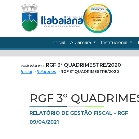
Câmara
ir
conteudo
Municipal
de
Inicial
A Câmara
Institucional
Itabaiana
RGF 3º QUADRIMESTRE/2020
você esta em:
Inicial
Relatórios
RGF 3º QUADRIMESTRE/2020
RGF 3º QUADRIME
RELATÓRIO DE GESTÃO FISCAL - RGF
09/04/2021