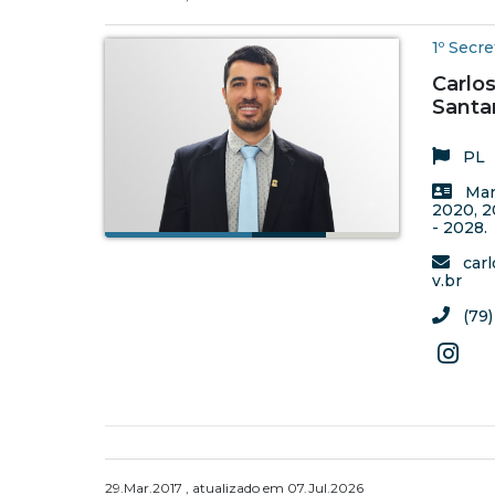
1º Secre
Carlos
Santa
PL
Man
2020, 2
- 2028.
carl
v.br
(79)
29.Mar.2017 , atualizado em 07.Jul.2026