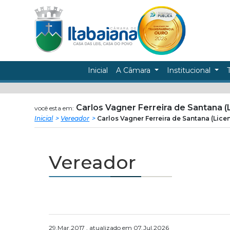
Câmara
ir
conteudo
Municipal
de
Inicial
A Câmara
Institucional
Itabaiana
Carlos Vagner Ferreira de Santana (
você esta em:
Inicial
Vereador
Carlos Vagner Ferreira de Santana (Lice
Vereador
29.Mar.2017 , atualizado em 07.Jul.2026