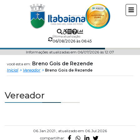
Câmara
ir
conteudo
Municipal
de
Última atualização:
06/08/2026 às 06:45
Itabaiana
Informações atualizadas em 06/07/2026 às 12:07
Breno Gois de Rezende
você esta em:
Inicial
Vereador
Breno Gois de Rezende
Vereador
06.Jan.2021 , atualizado em 06.Jul.2026
compartilhar: