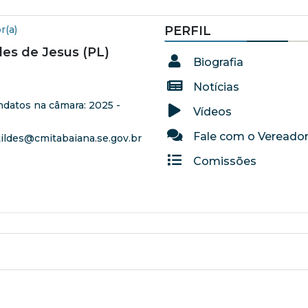
r(a)
PERFIL
des de Jesus (PL)
Biografia
Notícias
datos na câmara: 2025 -
Vídeos
Fale com o Vereado
ildes@cmitabaiana.se.gov.br
Comissões