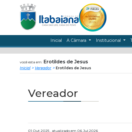
Câmara
ir
conteudo
Municipal
de
Inicial
A Câmara
Institucional
Itabaiana
Erotildes de Jesus
você esta em:
Inicial
Vereador
Erotildes de Jesus
Vereador
01.Out.2025 , atualizado em 06.Jul.2026