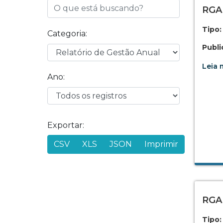
RGA 
Tipo:
Categoria:
Publi
Leia m
Ano:
Exportar:
CSV
XLS
JSON
Imprimir
RGA 
Tipo: