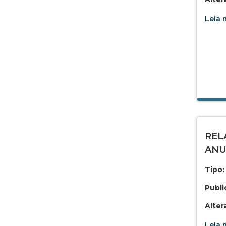
Leia m
REL
ANU
Tipo:
Publi
Alter
Leia m