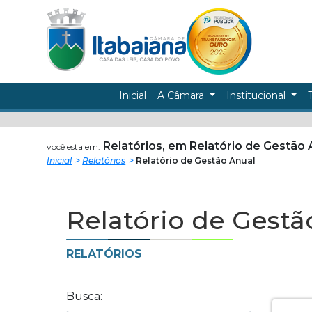
Câmara
ir
conteudo
Municipal
de
Inicial
A Câmara
Institucional
Itabaiana
Relatórios, em Relatório de Gestão 
você esta em:
Inicial
Relatórios
Relatório de Gestão Anual
Relatório de Gestã
RELATÓRIOS
Busca: