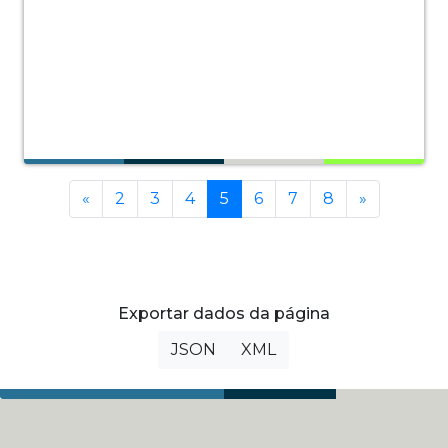
Anterior
(current)
Próxima
«
2
3
4
5
6
7
8
»
Exportar dados da página
JSON
XML