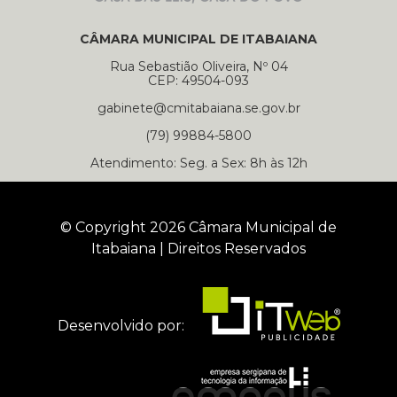
CÂMARA MUNICIPAL DE ITABAIANA
Rua Sebastião Oliveira, Nº 04
CEP: 49504-093
gabinete@cmitabaiana.se.gov.br
(79) 99884-5800
Atendimento: Seg. a Sex: 8h às 12h
© Copyright 2026 Câmara Municipal de
Itabaiana | Direitos Reservados
Desenvolvido por: