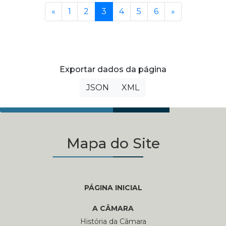
Anterior
(current)
Próxima
«
1
2
3
4
5
6
»
Exportar dados da página
JSON
XML
Mapa do Site
PÁGINA INICIAL
A CÂMARA
História da Câmara