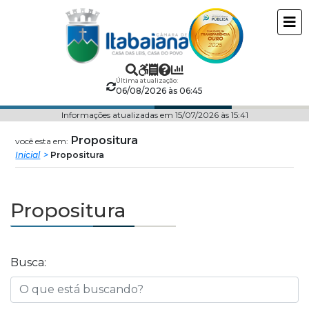
Câmara
ir
conteudo
Municipal
de
Última atualização:
06/08/2026 às 06:45
Itabaiana
Informações atualizadas em 15/07/2026 às 15:41
Propositura
você esta em:
Inicial
Propositura
Propositura
Busca: