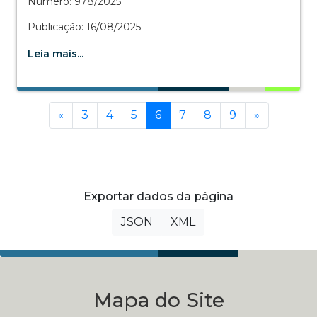
Número: 978/2025
Publicação: 16/08/2025
Leia mais...
Anterior
(current)
Próxima
«
3
4
5
6
7
8
9
»
Exportar dados da página
JSON
XML
Mapa do Site