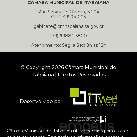
CÂMARA MUNICIPAL DE ITABAIANA
Rua Sebastião Oliveira, Nº 04
CEP: 49504-093
gabinete@cmitabaiana.se.gov.br
(79) 99884-5800
Atendimento: Seg. a Sex: 8h às 12h
© Copyright 2026 Câmara Municipal de
Itabaiana | Direitos Reservados
Desenvolvido por:
Apoio:
Câmara Municipal de Itabaiana utiliza cookies para auxiliar