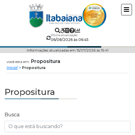
Câmara
ir
conteudo
Municipal
de
Última atualização:
06/08/2026 às 06:45
Itabaiana
Informações atualizadas em 15/07/2026 às 15:41
Propositura
você esta em:
Inicial
Propositura
Propositura
Busca: